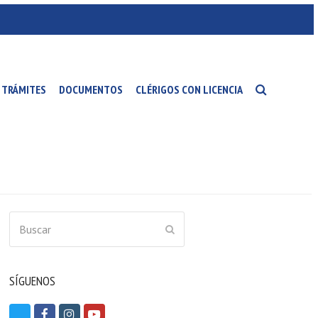
TRÁMITES
DOCUMENTOS
CLÉRIGOS CON LICENCIA
Buscar
ENVIAR
SÍGUENOS
T
F
I
Y