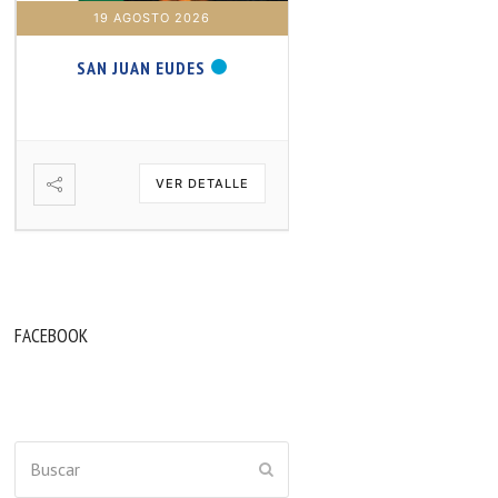
19 AGOSTO 2026
20 AGOSTO 2026
SAN JUAN EUDES
SAN SAMUEL PROFET
VER DETALLE
VER DETA
FACEBOOK
Buscar
ENVIAR