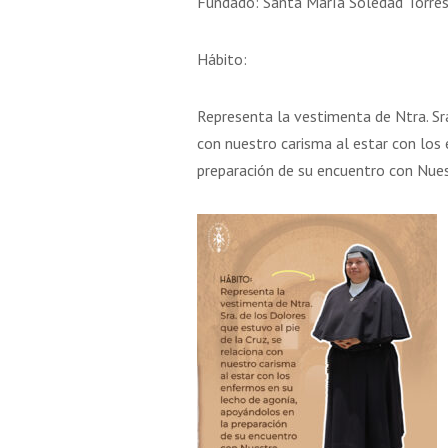
Fundado: Santa María Soledad Torre
5 AGOSTO 2026
16 AGOSTO 2026
Hábito:
IÓN DE LA VIRGEN
SAN ROQUE
MARÍA
Representa la vestimenta de Ntra. Sra
con nuestro carisma al estar con los
VER DETALLE
VER DETALLE
preparación de su encuentro con Nue