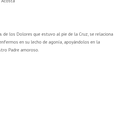
s Acosta
17 AGOSTO 2026
18 AGOSTO 2026
B. BARTOLOMÉ DÍAS LAUREL
SANTA ELENA DE
CONSTANTINOPLA
. de los Dolores que estuvo al pie de la Cruz, se relaciona
 enfermos en su lecho de agonía, apoyándolos en la
VER DETALLE
VER DETALLE
stro Padre amoroso.