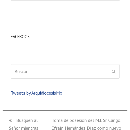
FACEBOOK
Buscar
ENVIAR
Tweets by ArquidiocesisMx
previous
“Busquen al
next
Toma de posesión del M.I. Sr. Cango.
Señor mientras
post:
Efraín Hernández Díaz como nuevo
post: