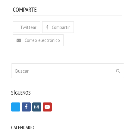
COMPARTE
Twittear
Compartir
Correo electrónico
Buscar
ENVIAR
SÍGUENOS
T
F
I
Y
w
a
n
o
i
c
s
u
CALENDARIO
t
e
t
t