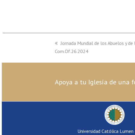
previous
Jornada Mundial de los Abuelos y de
Com.Of.26.2024
post:
Apoya a tu Iglesia de una f
Universidad Católica Lumen