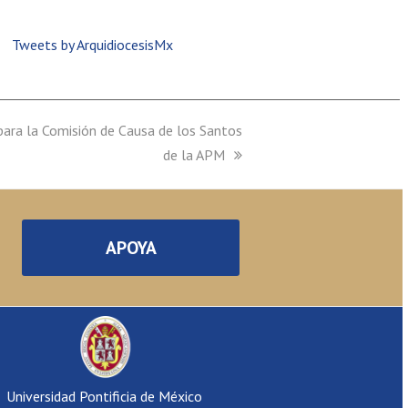
Tweets by ArquidiocesisMx
ara la Comisión de Causa de los Santos
de la APM
APOYA
Universidad Pontificia de México