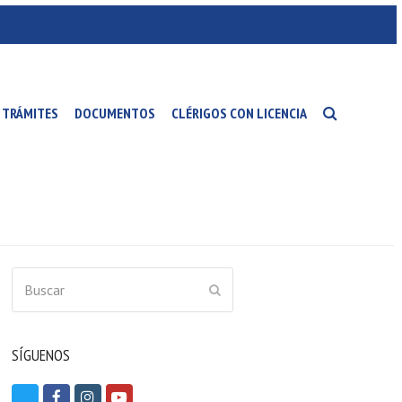
TRÁMITES
DOCUMENTOS
CLÉRIGOS CON LICENCIA
Buscar
ENVIAR
SÍGUENOS
T
F
I
Y