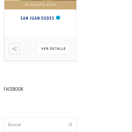
19 AGOSTO 2026
20 AGOSTO 2026
SAN JUAN EUDES
SAN SAMUEL PROFET
VER DETALLE
VER DETA
FACEBOOK
Buscar
ENVIAR