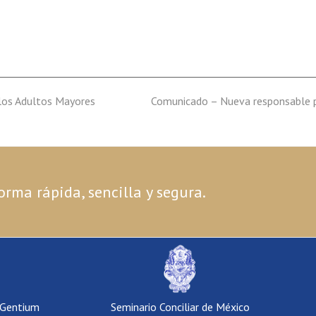
 los Adultos Mayores
next
Comunicado – Nueva responsable p
post:
orma rápida, sencilla y segura.
 Gentium
Seminario Conciliar de México