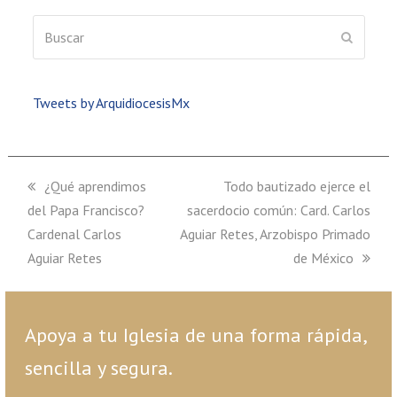
Buscar
ENVIAR
Tweets by ArquidiocesisMx
previous
¿Qué aprendimos
next
Todo bautizado ejerce el
del Papa Francisco?
post:
sacerdocio común: Card. Carlos
post:
Cardenal Carlos
Aguiar Retes, Arzobispo Primado
Aguiar Retes
de México
Apoya a tu Iglesia de una forma rápida,
sencilla y segura.