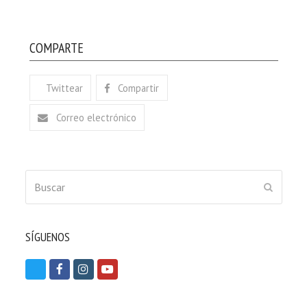
COMPARTE
Twittear
Compartir
Correo electrónico
Buscar
ENVIAR
SÍGUENOS
T
F
I
Y
w
a
n
o