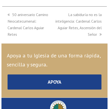
previous
50 aniversario Camino
next
La sabiduría no es la
Neocatecumenal:
post:
inteligencia: Cardenal Carlos
post:
Cardenal Carlos Aguiar
Aguiar Retes, Ascensión del
Retes
Señor
Apoya a tu Iglesia de una forma rápida,
sencilla y segura.
APOYA