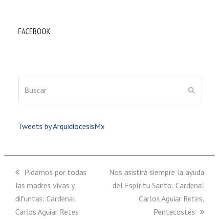
FACEBOOK
Buscar
ENVIAR
Tweets by ArquidiocesisMx
previous
Pidamos por todas
next
Nos asistirá siempre la ayuda
las madres vivas y
post:
post:
del Espíritu Santo: Cardenal
difuntas: Cardenal
Carlos Aguiar Retes,
Carlos Aguiar Retes
Pentecostés