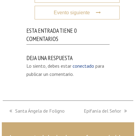
Evento siguiente
ESTA ENTRADA TIENE 0
COMENTARIOS
DEJA UNA RESPUESTA
Lo siento, debes estar
conectado
para
publicar un comentario.
previous
Santa Ángela de Foligno
next
Epifanía del Señor
post:
post: