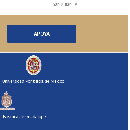
next
San Julián
post:
APOYA
Universidad Pontificia de México
al Basílica de Guadalupe