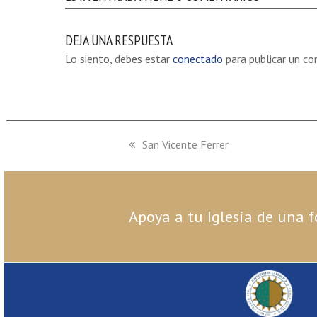
DEJA UNA RESPUESTA
Lo siento, debes estar
conectado
para publicar un co
previous
San Vicente Ferrer
post:
Apoya a tu Iglesia de una f