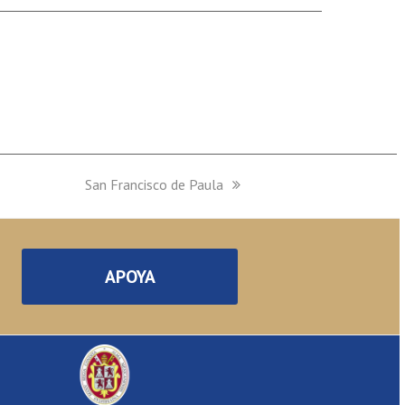
next
San Francisco de Paula
post:
APOYA