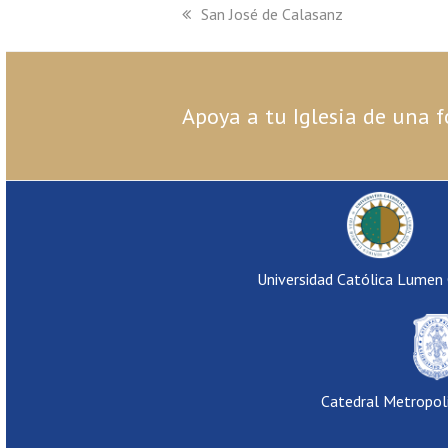
previous
San José de Calasanz
post:
Apoya a tu Iglesia de una f
Universidad Católica Lumen
Catedral Metropol