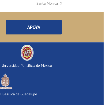
next
Santa Mónica
post:
APOYA
Universidad Pontificia de México
al Basílica de Guadalupe