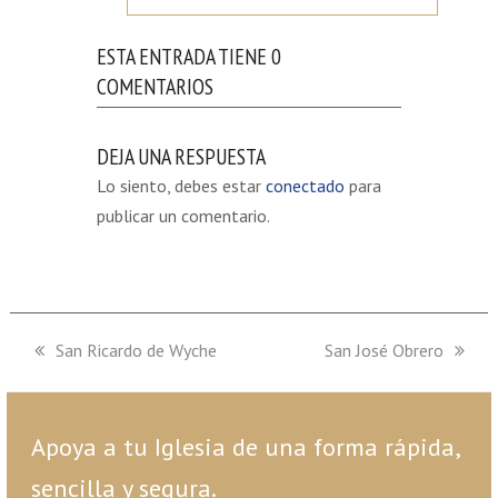
ESTA ENTRADA TIENE 0
COMENTARIOS
DEJA UNA RESPUESTA
Lo siento, debes estar
conectado
para
publicar un comentario.
previous
San Ricardo de Wyche
next
San José Obrero
post:
post:
Apoya a tu Iglesia de una forma rápida,
sencilla y segura.