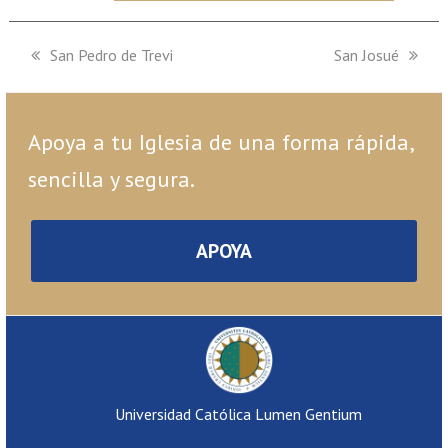
previous
San Pedro de Trevi
next
San Josué
post:
post:
Apoya a tu Iglesia de una forma rápida,
sencilla y segura.
APOYA
Universidad Católica Lumen Gentium