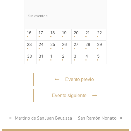
Sin eventos
16
17
18
19
20
21
22
23
24
25
26
27
28
29
30
31
1
2
3
4
5
Evento previo
Evento siguiente
previous
Martirio de San Juan Bautista
next
San Ramón Nonato
post:
post: