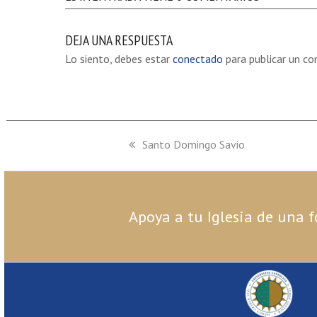
DEJA UNA RESPUESTA
Lo siento, debes estar
conectado
para publicar un co
previous
Santo Domingo Savio
post:
Apoya a tu Iglesia de una f