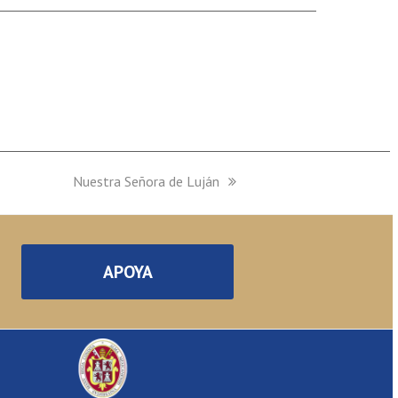
next
Nuestra Señora de Luján
post:
APOYA