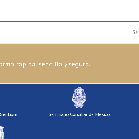
ne
Sa
po
orma rápida, sencilla y segura.
 Gentium
Seminario Conciliar de México