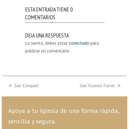
ESTA ENTRADA TIENE 0
COMENTARIOS
DEJA UNA RESPUESTA
Lo siento, debes estar
conectado
para
publicar un comentario.
previous
San Ezequiel
next
San Vicente Ferrer
post:
post:
Apoya a tu Iglesia de una forma rápida,
sencilla y segura.