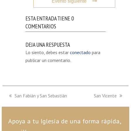
Evento siguiente
ESTA ENTRADA TIENE 0
COMENTARIOS
DEJA UNA RESPUESTA
Lo siento, debes estar
conectado
para
publicar un comentario.
previous
San Fabián y San Sebastián
next
San Vicente
post:
post:
Apoya a tu Iglesia de una forma rápida,