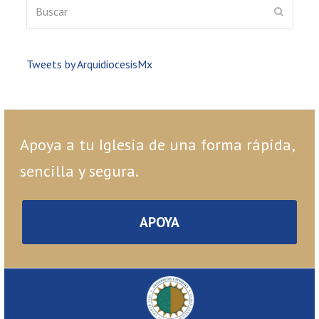
Buscar
ENVIAR
Tweets by ArquidiocesisMx
Apoya a tu Iglesia de una forma rápida,
sencilla y segura.
APOYA