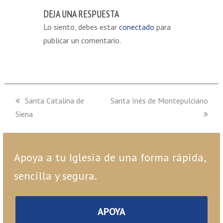
DEJA UNA RESPUESTA
Lo siento, debes estar
conectado
para
publicar un comentario.
previous
Santa Catalina de
next
Santa Inés de Montepulciano
Siena
post:
post:
Apoya a tu Iglesia de una forma rápida,
sencilla y segura.
APOYA