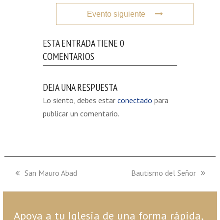
Evento siguiente
ESTA ENTRADA TIENE 0
COMENTARIOS
DEJA UNA RESPUESTA
Lo siento, debes estar
conectado
para
publicar un comentario.
previous
San Mauro Abad
next
Bautismo del Señor
post:
post:
Apoya a tu Iglesia de una forma rápida,