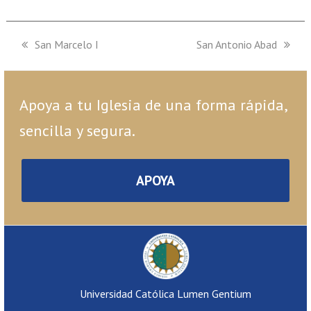
previous
San Marcelo I
next
San Antonio Abad
post:
post:
Apoya a tu Iglesia de una forma rápida,
sencilla y segura.
APOYA
Universidad Católica Lumen Gentium