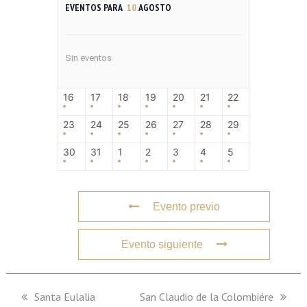
EVENTOS PARA
10
AGOSTO
Sin eventos
16
17
18
19
20
21
22
23
24
25
26
27
28
29
30
31
1
2
3
4
5
Evento previo
Evento siguiente
previous
Santa Eulalia
next
San Claudio de la Colombiére