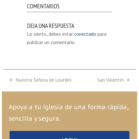
COMENTARIOS
DEJA UNA RESPUESTA
Lo siento, debes estar
conectado
para
publicar un comentario.
previous
Nuestra Señora de Lourdes
next
San Valentín
post:
post:
Apoya a tu Iglesia de una forma rápida,
sencilla y segura.