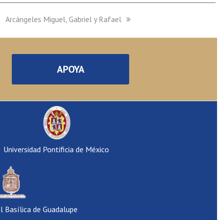
next
Arcángeles Miguel, Gabriel y Rafael
post:
APOYA
Universidad Pontificia de México
al Basílica de Guadalupe