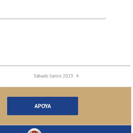
next
Sábado Santo 2023
post:
APOYA