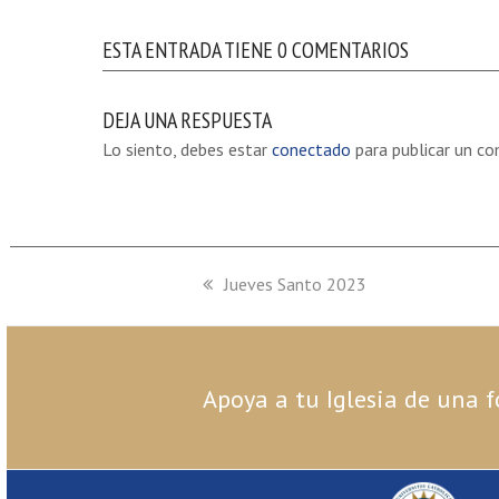
ESTA ENTRADA TIENE 0 COMENTARIOS
DEJA UNA RESPUESTA
Lo siento, debes estar
conectado
para publicar un co
previous
Jueves Santo 2023
post:
Apoya a tu Iglesia de una f