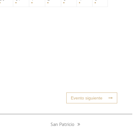
Evento siguiente
next
San Patricio
post: