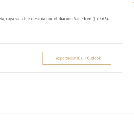
ta, cuya vida fue descrita por el diácono San Efrén († c.366).
+ exportación iCal / Outlook