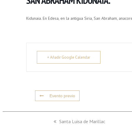
SAN ABRAHAM KIDUNAIA.
Kidunaia. En Edesa, en la antigua Siria, San Abraham, anacore
+ Añadir Google Calendar
Evento previo
previous
Santa Luisa de Marillac
post: