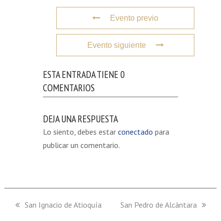
Evento previo
Evento siguiente
ESTA ENTRADA TIENE 0
COMENTARIOS
DEJA UNA RESPUESTA
Lo siento, debes estar
conectado
para
publicar un comentario.
previous
San Ignacio de Atioquía
next
San Pedro de Alcántara
post:
post: