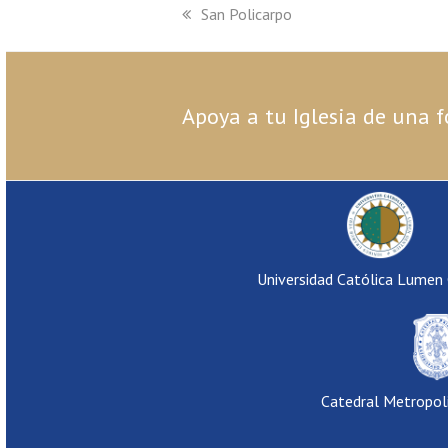
previous
San Policarpo
post:
Apoya a tu Iglesia de una f
Universidad Católica Lumen
Catedral Metropol