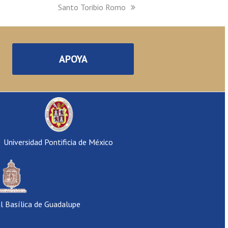
next
Santo Toribio Romo
post:
APOYA
Universidad Pontificia de México
al Basílica de Guadalupe