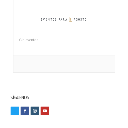
8
EVENTOS PARA
AGOSTO
Sin eventos
SÍGUENOS
T
F
I
Y
w
a
n
o