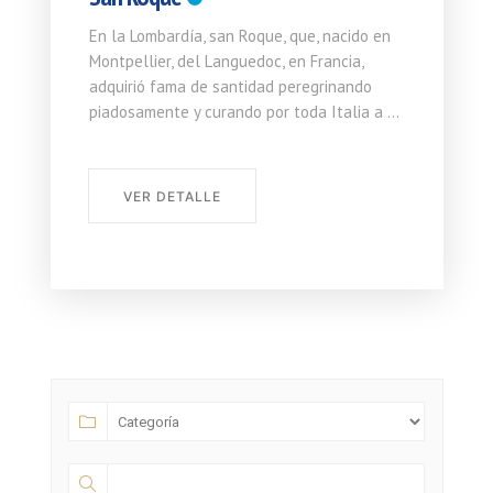
En la Lombardía, san Roque, que, nacido en
E
s
Montpellier, del Languedoc, en Francia,
S
adquirió fama de santidad peregrinando
H
piadosamente y curando por toda Italia a ...
c
VER DETALLE