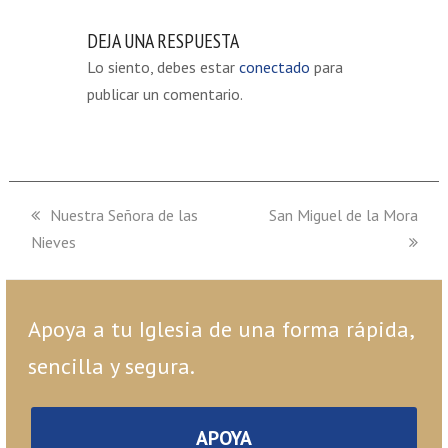
DEJA UNA RESPUESTA
Lo siento, debes estar
conectado
para
publicar un comentario.
previous
Nuestra Señora de las
next
San Miguel de la Mora
Nieves
post:
post:
Apoya a tu Iglesia de una forma rápida,
sencilla y segura.
APOYA