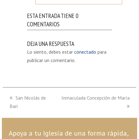
ESTA ENTRADA TIENE 0
COMENTARIOS
DEJA UNA RESPUESTA
Lo siento, debes estar
conectado
para
publicar un comentario.
previous
San Nicolás de
next
Inmaculada Concepción de María
Bari
post:
post:
Apoya a tu Iglesia de una forma rápida,