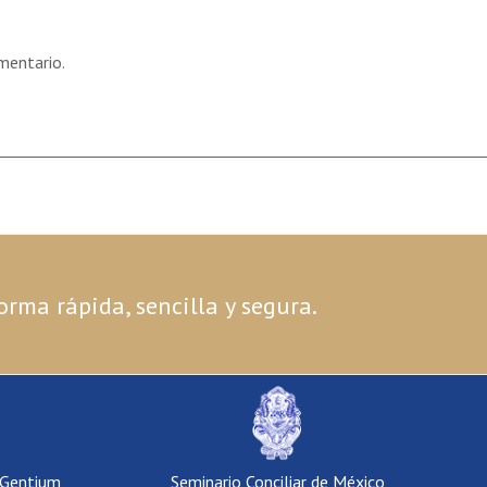
mentario.
orma rápida, sencilla y segura.
 Gentium
Seminario Conciliar de México