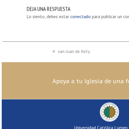
DEJA UNA RESPUESTA
Lo siento, debes estar
conectado
para publicar un co
previous
san Juan de Kety
post:
Apoya a tu Iglesia de una f
Universidad Católica Lumen