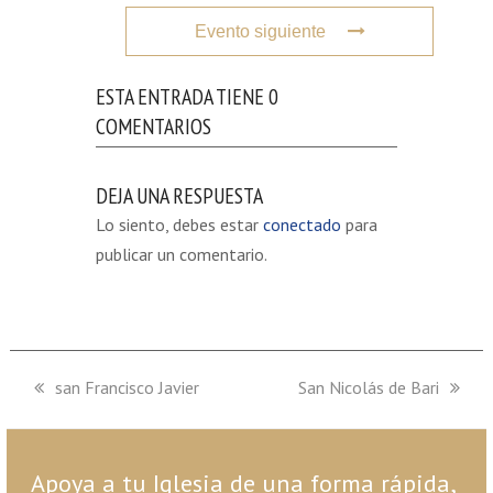
Evento siguiente
ESTA ENTRADA TIENE 0
COMENTARIOS
DEJA UNA RESPUESTA
Lo siento, debes estar
conectado
para
publicar un comentario.
previous
san Francisco Javier
next
San Nicolás de Bari
post:
post:
Apoya a tu Iglesia de una forma rápida,