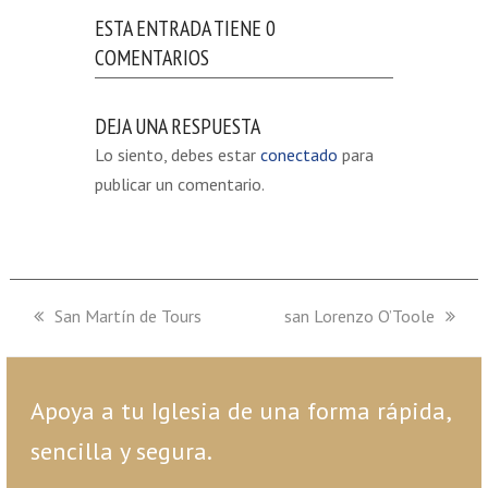
ESTA ENTRADA TIENE 0
COMENTARIOS
DEJA UNA RESPUESTA
Lo siento, debes estar
conectado
para
publicar un comentario.
previous
San Martín de Tours
next
san Lorenzo O’Toole
post:
post:
Apoya a tu Iglesia de una forma rápida,
sencilla y segura.