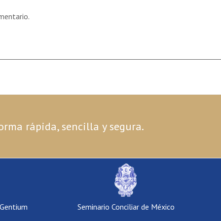
mentario.
orma rápida, sencilla y segura.
 Gentium
Seminario Conciliar de México