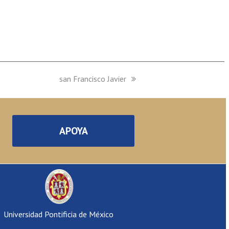
next
san Francisco Javier
post:
APOYA
Universidad Pontificia de México