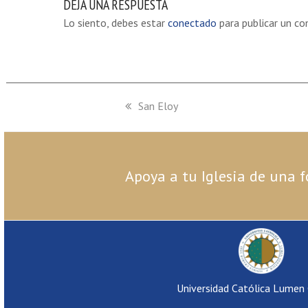
DEJA UNA RESPUESTA
Lo siento, debes estar
conectado
para publicar un co
previous
San Eloy
post:
Apoya a tu Iglesia de una f
Universidad Católica Lumen