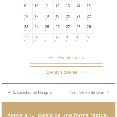
9
10
11
12
13
14
15
16
17
18
19
20
21
22
23
24
25
26
27
28
29
30
31
1
2
3
4
5
Evento previo
Evento siguiente
previous
S. Ladislao de Hungría
next
San Ireneo de Lyon
post:
post:
Apoya a tu Iglesia de una forma rápida,